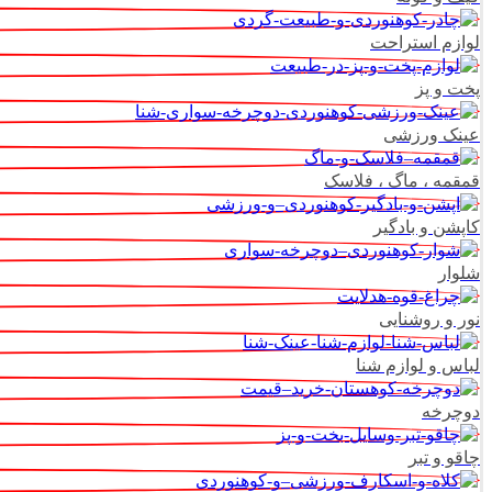
لوازم استراحت
پخت و پز
عینک ورزشی
قمقمه ، ماگ ، فلاسک
کاپشن و بادگیر
شلوار
نور و روشنایی
لباس و لوازم شنا
دوچرخه
چاقو و تبر