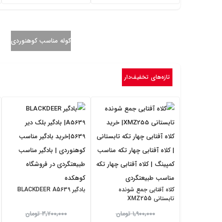
کوله مناسب کوهنوردی
تازه‌های تخفیف‌دار
کلاه آفتابی جمع شونده
بادگیر BLACKDEER A5639
تابستانی XMZ255
ق
ق
ق
ق
۱,۹۰۰,۰۰۰
تومان
۳,۷۰۰,۰۰۰
تومان