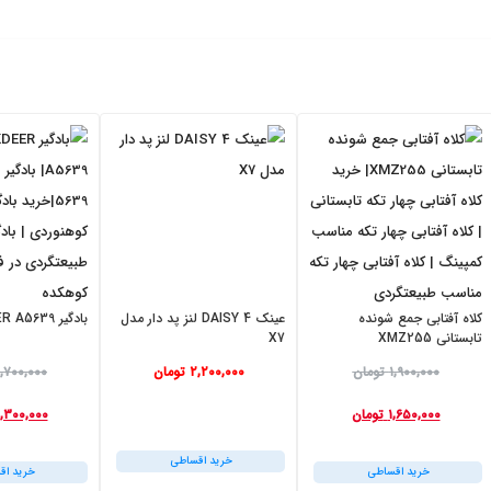
کلاه آفتابی جمع شونده
عینک DAISY 4 لنز پد دار مدل
بادگیر BLACKDEER A5639
تابستانی XMZ255
X7
ق
ق
ق
ق
۱,۹۰۰,۰۰۰
تومان
۲,۲۰۰,۰۰۰
تومان
,۷۰۰,۰۰۰
ی
ی
ی
ی
۱,۶۵۰,۰۰۰
تومان
,۳۰۰,۰۰۰
م
م
م
م
ت
ت
خرید اقساطی
ت
ت
خرید اقساطی
خرید اق