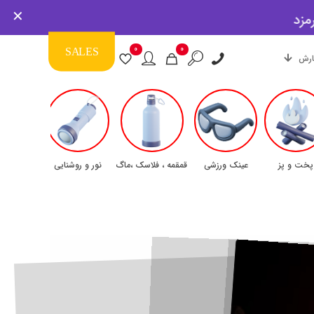
✕
مزد
0
0
SALES
رش
پخت و پز
عینک ورزشی
قمقمه ، فلاسک ،ماگ
نور و روشنایی
لباس و لواز