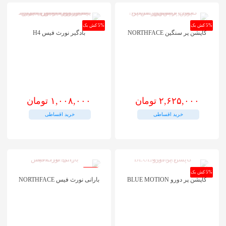
دارای
انواع
مختلفی
5% کش بک
5% کش بک
کاپشن پر سنگین NORTHFACE
بادگیر نورث فیس H4
می
باشد.
گزینه
ها
لباس کوهنوردی
ممکن
است
در
۲,۶۲۵,۰۰۰
تومان
۱,۰۰۸,۰۰۰
تومان
صفحه
محصول
خرید اقساطی
خرید اقساطی
انتخاب
شوند
5% کش بک
-32%
کاپشن پر دورو BLUE MOTION
بارانی نورث فیس NORTHFACE