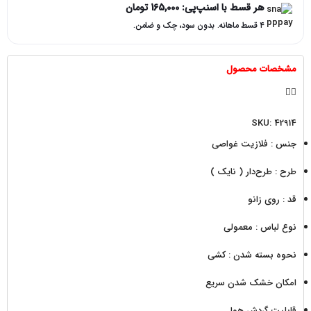
هر قسط با اسنپ‌پی:
165,000
تومان
۴ قسط ماهانه. بدون سود، چک و ضامن.
مشخصات محصول
SKU: 42914
جنس : فلازیت غواصی
طرح : طرح‌دار ( نایک )
قد : روی زانو
نوع لباس : معمولی
نحوه بسته شدن : کشی
امکان خشک شدن سریع
قابلیت گردش هوا