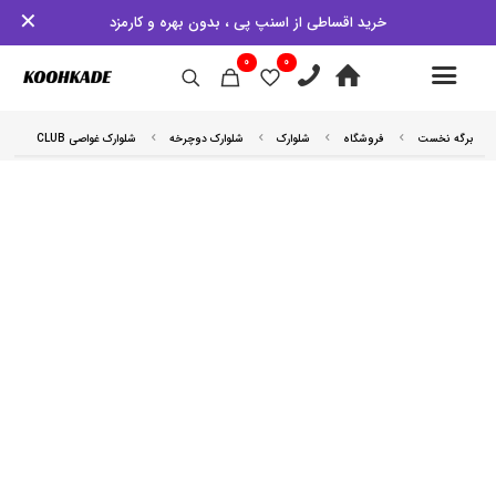
✕
خرید اقساطی از اسنپ پی ، بدون بهره و کارمزد
0
0
برگه نخست
فروشگاه
شلوارک
شلوارک دوچرخه
شلوارک غواصی CLUB
5% کش بک
5% کش بک
5% کش بک
5% کش بک
5% کش بک