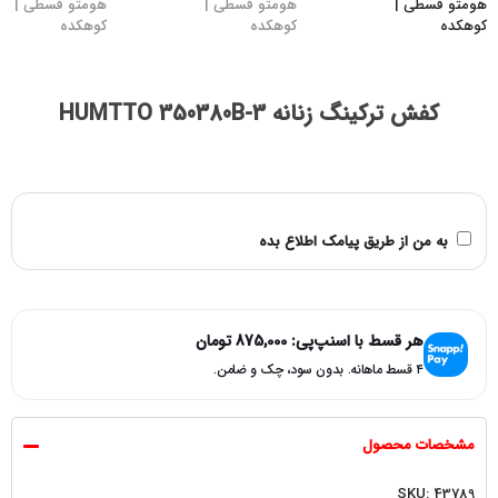
کفش ترکینگ زنانه HUMTTO 350380B-3
به من از طریق پیامک اطلاع بده
هر قسط با اسنپ‌پی:
875,000
تومان
۴ قسط ماهانه. بدون سود، چک و ضامن.
مشخصات محصول
SKU: 43789