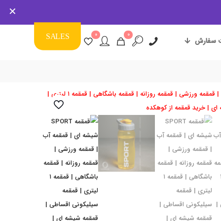
✕
0
0
SALES
 سفارش
5% کش بک