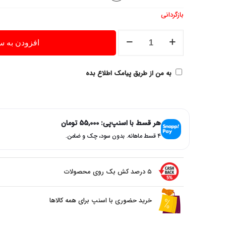
بازگردانی
قمقمه
افزودن به س
SPORT
CLO
به من از طریق پیامک اطلاع بده
عدد
هر قسط با اسنپ‌پی:
55,000
تومان
۴ قسط ماهانه. بدون سود، چک و ضامن.
۵ درصد کش بک روی محصولات
خرید حضوری با اسنپ برای همه کالاها