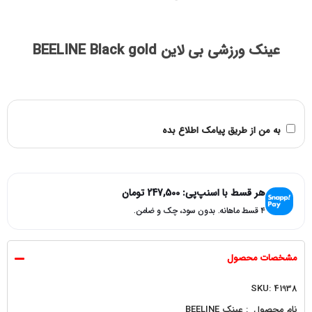
عینک ورزشی بی لاین BEELINE Black gold
به من از طریق پیامک اطلاع بده
هر قسط با اسنپ‌پی:
247,500
تومان
۴ قسط ماهانه. بدون سود، چک و ضامن.
مشخصات محصول
SKU: 41938
نام محصول : عینک BEELINE