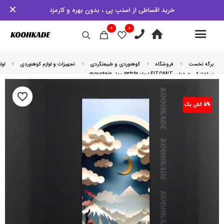
✕
خرید اقساطی از اسنپ پی ، بدون بهره و کارمزد
0
0
برگه نخست
فروشگاه
کوهنوردی و طبیعتگردی
تجهیزات و لوازم کوهنوردی
لوا
زیرانداز کیسه خواب FITOMIT ابعاد 192*73 مدل mountain
5% کش بک