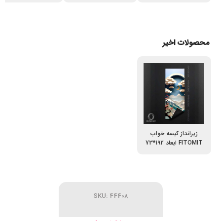
محصولات اخیر
زیرانداز کیسه خواب
FITOMIT ابعاد 192*73
مدل mountain
SKU: 44408