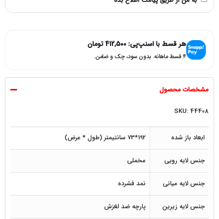
به من از طریق پیامک اطلاع بده
هر قسط با اسنپ‌پی:
412,500
تومان
۴ قسط ماهانه. بدون سود، چک و ضامن.
مشخصات محصول
SKU: 44408
ابعاد باز شده
192*73 سانتیمتر (طول * عرض)
جنس لایه رویی
مخملی
جنس لایه میانی
نمد فشرده
جنس لایه زیرین
پارچه ضد لغزش