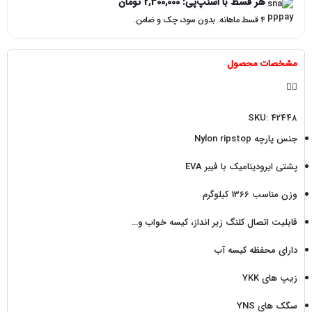
هر قسط با اسنپ‌پی:
2,300,000
تومان
۴ قسط ماهانه. بدون سود، چک و ضامن.
مشخصات محصول
SKU: 42448
جنس پارچه Nylon ripstop
پشتی ایرودینامیک با فیبر EVA
وزن مناسب 1366 کیلوگرم
قابلیت اتصال کلنگ زیر انداز، کیسه خواب و…
دارای محفظه کیسه آب
زیپ های YKK
سگک های YNS