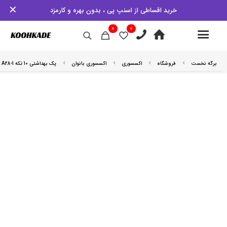
✕
خرید اقساطی از اسنپ پی ، بدون بهره و کارمزد
0
0
برگه نخست
فروشگاه
اکسسوری
اکسسوری بانوان
پک بهداشتی 10 تکه WASH CUP ETRAVEL A28-1
5% کش بک
5% کش بک
5% کش بک
5% کش بک
5% کش بک
5% کش بک
5% کش بک
5% کش بک
5% کش بک