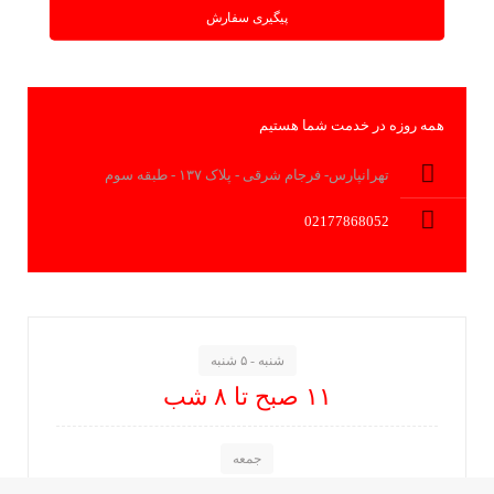
پیگیری سفارش
همه روزه در خدمت شما هستیم
تهرانپارس- فرجام شرقی - پلاک ۱۳۷ - طبقه سوم
02177868052
شنبه - ۵ شنبه
۱۱ صبح تا ۸ شب
جمعه