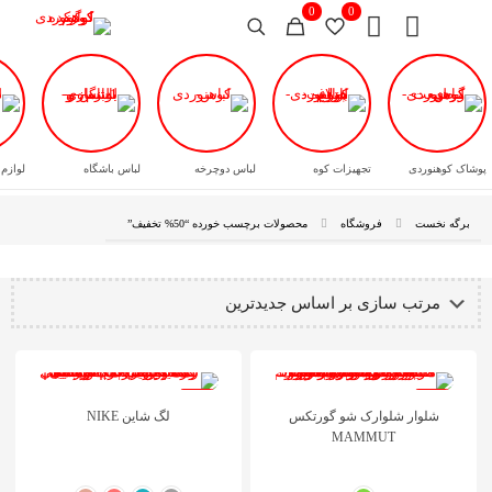
0
0
پوشاک کوهنوردی
تجهیزات کوه
لباس دوچرخه
لباس باشگاه
لوازم
برگه نخست
فروشگاه
محصولات برچسب خورده “50% تخفیف”
کفش
آشامیدن
-35%
-42%
شلوار شلوارک شو گورتکس
لگ شاین NIKE
MAMMUT