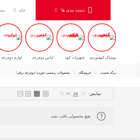
دسته بندی ها
خانه
محص
کفش
آشامیدن
پوشاک کوهنوردی
تجهیزات کوه
لباس دوچرخه
لوازم دوچرخه
برگه نخست
فروشگاه
محصولات برچسب خورده “دوچرخه برقی”
نمایش:
12
24
48
72
هیچ محصولی یافت نشد.
لوازم دوچرخه