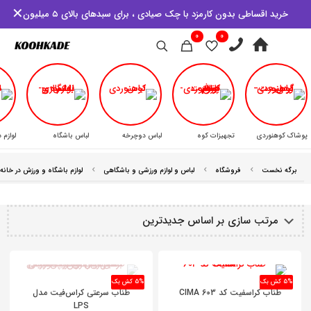
✕
خرید اقساطی بدون کارمزد با چک صیادی ، برای سبدهای بالای ۵ میلیون
0
0
پوشاک کوهنوردی
تجهیزات کوه
لباس دوچرخه
لباس باشگاه
لوازم 
دوچرخه
کیف و کوله
ابزار
دوچرخه
برگه نخست
فروشگاه
لباس و لوازم ورزشی و باشگاهی
لوازم باشگاه و ورزش در خانه
استراحت
چراغ
دوچرخه
5% کش بک
5% کش بک
طناب کراسفیت کد 603 CIMA
طناب سرعتی کراس‌فیت مدل
LPS