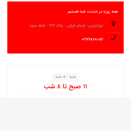
همه روزه در خدمت شما هستیم
تهرانپارس- فرجام شرقی - پلاک ۱۳۷ - طبقه سوم
02177868052
شنبه - ۵ شنبه
۱۱ صبح تا ۸ شب
جمعه
۱۱ صبح تا ۵ عصر